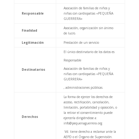
Asociación de familias de niños y
Responsable
niñas con cardiopatías «PEQUEÑA
GUERRERA»
Asociación, organización sin ánimo
Finalidad
de lucro.
Legitimación
Prestación de un servicio
El único destinatario de los datos es
Responsable
Asociación de familias de niños y
Destinatarios
niñas con cardiopatías «PEQUEÑA
GUERRERA»
, administraciones públicas.
La forma de ejercer los derechos de
acceso, rectificación, cancelación,
limitación, portabilidad y oposición, o
la retirar el consentimiento puede
Derechos
ejercerla dirigiéndose a:
info@pequenaguerrera.org
Vd. tiene derecho a reclamar ante la
AEPD o el Órgano de Supervisión.