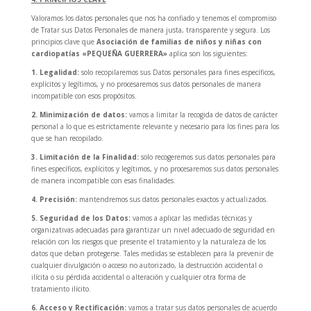
Valoramos los datos personales que nos ha confiado y tenemos el compromiso
de Tratar sus Datos Personales de manera justa, transparente y segura. Los
principios clave que
Asociación de familias de niños y niñas con
cardiopatías «PEQUEÑA GUERRERA»
aplica son los siguientes:
1. Legalidad:
solo recopilaremos sus Datos personales para fines específicos,
explícitos y legítimos, y no procesaremos sus datos personales de manera
incompatible con esos propósitos.
2. Minimización de datos:
vamos a limitar la recogida de datos de carácter
personal a lo que es estrictamente relevante y necesario para los fines para los
que se han recopilado.
3. Limitación de la Finalidad:
solo recogeremos sus datos personales para
fines específicos, explícitos y legítimos, y no procesaremos sus datos personales
de manera incompatible con esas finalidades.
4. Precisión:
mantendremos sus datos personales exactos y actualizados.
5. Seguridad de los Datos:
vamos a aplicar las medidas técnicas y
organizativas adecuadas para garantizar un nivel adecuado de seguridad en
relación con los riesgos que presente el tratamiento y la naturaleza de los
datos que deban protegerse. Tales medidas se establecen para la prevenir de
cualquier divulgación o acceso no autorizado, la destrucción accidental o
ilícita o su pérdida accidental o alteración y cualquier otra forma de
tratamiento ilícito.
6. Acceso y Rectificación:
vamos a tratar sus datos personales de acuerdo