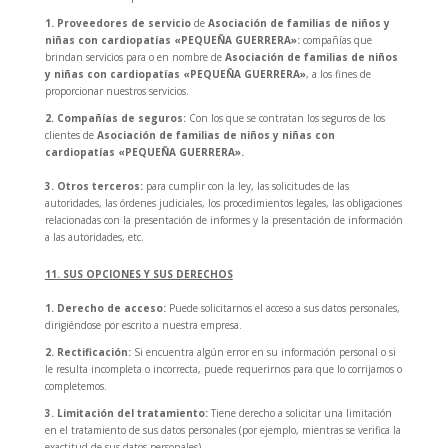
1. Proveedores de servicio
de
Asociación de familias de niños y
niñas con cardiopatías «PEQUEÑA GUERRERA»
:
compañías que
brindan servicios para o en nombre de
Asociación de familias de niños
y niñas con cardiopatías «PEQUEÑA GUERRERA»
, a los fines de
proporcionar nuestros servicios.
2. Compañías de seguros:
Con los que se contratan los seguros de los
clientes de
Asociación de familias de niños y niñas con
cardiopatías «PEQUEÑA GUERRERA».
3. Otros terceros:
para cumplir con la ley, las solicitudes de las
autoridades, las órdenes judiciales, los procedimientos legales, las obligaciones
relacionadas con la presentación de informes y la presentación de información
a las autoridades, etc.
11. SUS OPCIONES Y SUS DERECHOS
1. Derecho de acceso:
Puede solicitarnos el acceso a sus datos personales,
dirigiéndose por escrito a nuestra empresa.
2. Rectificación:
Si encuentra algún error en su información personal o si
le resulta incompleta o incorrecta, puede requerirnos para que lo corrijamos o
completemos.
3. Limitación del tratamiento:
Tiene derecho a solicitar una limitación
en el tratamiento de sus datos personales (por ejemplo, mientras se verifica la
exactitud de sus datos personales).