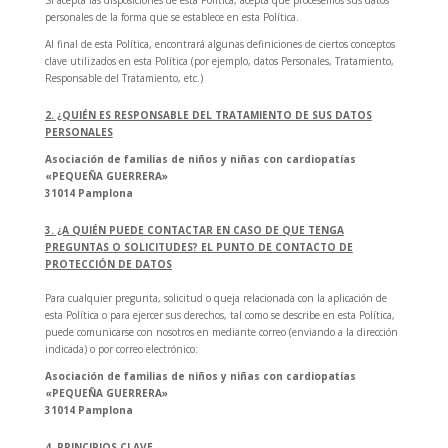
Si acepta las disposiciones de esta Política, acepta que procesemos sus datos
personales de la forma que se establece en esta Política.
Al final de esta Política, encontrará algunas definiciones de ciertos conceptos
clave utilizados en esta Política (por ejemplo, datos Personales, Tratamiento,
Responsable del Tratamiento, etc.)
2. ¿QUIÉN ES RESPONSABLE DEL TRATAMIENTO DE SUS DATOS
PERSONALES
Asociación de familias de niños y niñas con cardiopatías
«PEQUEÑA GUERRERA»
31014 Pamplona
3. ¿A QUIÉN PUEDE CONTACTAR EN CASO DE QUE TENGA
PREGUNTAS O SOLICITUDES? EL PUNTO DE CONTACTO DE
PROTECCIÓN DE DATOS
Para cualquier pregunta, solicitud o queja relacionada con la aplicación de
esta Política o para ejercer sus derechos, tal como se describe en esta Política,
puede comunicarse con nosotros en mediante correo (enviando a la dirección
indicada) o por correo electrónico:
Asociación de familias de niños y niñas con cardiopatías
«PEQUEÑA GUERRERA»
31014 Pamplona
4. PRINCIPIOS CLAVE