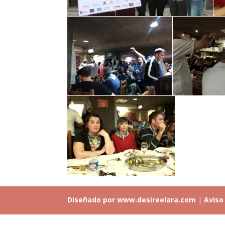
Diseñado por www.desireelara.com
|
Aviso 