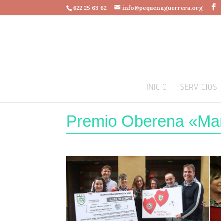
622 25 63 62
info@pequenaguerrera.org
INICIO
SERVICIOS
Premio Oberena «Man