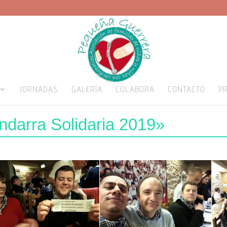
JORNADAS
GALERÍA
COLABORA
CONTACTO
P
darra Solidaria 2019»