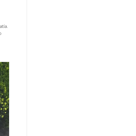
tía.
o