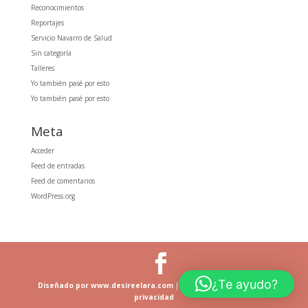
Reconocimientos
Reportajes
Servicio Navarro de Salud
Sin categoría
Talleres
Yo también pasé por esto
Yo también pasé por esto
Meta
Acceder
Feed de entradas
Feed de comentarios
WordPress.org
¿Te ayudo?
Diseñado por www.desireelara.com
|
Aviso legal y política de
privacidad