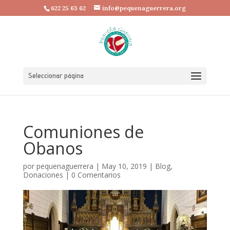
622 25 63 62
info@pequenaguerrera.org
Seleccionar página
Comuniones de
Obanos
por
pequenaguerrera
|
May 10, 2019
|
Blog
,
Donaciones
|
0 Comentarios