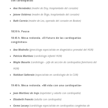
con cardiopatías
Ana Hernández
(madre de Eloy, trasplantado del corazón)
Jaione Ustárroz
(madre de Íñigo, trasplantado del corazón)
Ruth Correia
(madre de Leo, operado del corazón en Boston)
18:30
h.
Pausa
18:45
h.
Mesa redonda. «El futuro de las cardiopatías
congénitas»
Ana Modroño
(ginecóloga especialista en diagnóstico prenatal del HUN)
Patricia Martínez
(cardióloga infantil HUN)
Mayte Basurte
(cardióloga – jefa de sección de cardiopatías familiares del
HUN)
Nahikari Salterain
(especialista en cardiología de la CUN)
19:40
h.
Mesa redonda. «Mi vida con una cardiopatía»
Juan Martínez de Irujo
(expelotari y adulto con cardiopatía)
Elizabeth Francés
(adulta con cardiopatía)
Gema Lacuey
(cardióloga especialista en cardiopatías congénitas de