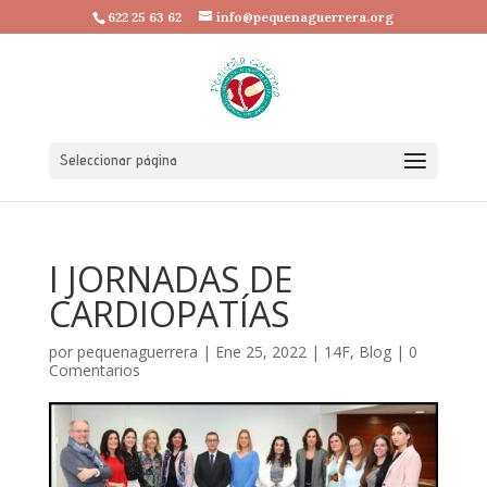
622 25 63 62
info@pequenaguerrera.org
Seleccionar página
I JORNADAS DE
CARDIOPATÍAS
por
pequenaguerrera
|
Ene 25, 2022
|
14F
,
Blog
|
0
Comentarios